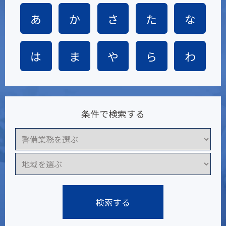
あ
か
さ
た
な
は
ま
や
ら
わ
条件で検索する
検索する