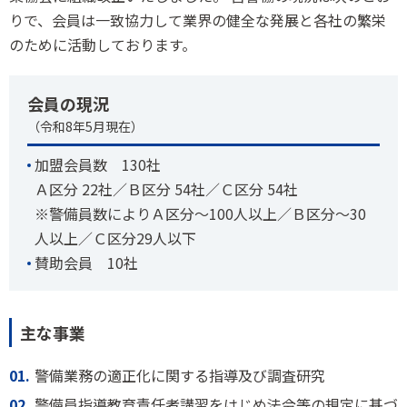
りで、会員は一致協力して業界の健全な発展と各社の繁栄
のために活動しております。
会員の現況
（令和8年5月現在）
加盟会員数 130社
Ａ区分 22社／Ｂ区分 54社／Ｃ区分 54社
※警備員数によりＡ区分～100人以上／Ｂ区分～30
人以上／Ｃ区分29人以下
賛助会員 10社
主な事業
01.
警備業務の適正化に関する指導及び調査研究
02.
警備員指導教育責任者講習をはじめ法令等の規定に基づ