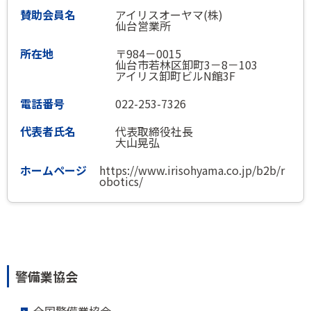
アイリスオーヤマ(株)
仙台営業所
〒984－0015
仙台市若林区卸町3－8－103
アイリス卸町ビルN館3F
022-253-7326
代表取締役社長
大山晃弘
https://www.irisohyama.co.jp/b2b/r
obotics/
警備業協会
全国警備業協会