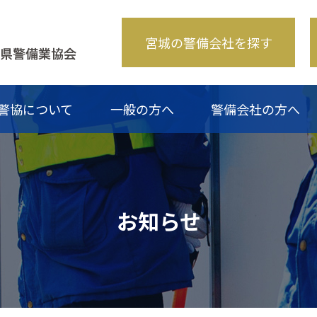
宮城の警備会社を探す
警協について
一般の方へ
警備会社の方へ
み
のご案内
なるには？
一覧
青年部について
講習・検定
警備業災害緊急支援隊について
警備の仕事Q&A
斡旋商品一覧
入会のご案内
お問い合わせ
警備料金適正化等
加盟業者一覧
お問い合わ
研修会受講証交付
お知らせ