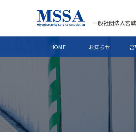
HOME
お知らせ
宮
宮警協とは
警備について知ろう
警備員の教育と資格
警備の仕事について
協会の活動・取組
護身教室
警備員に
年間行事