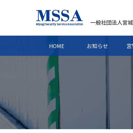
HOME
お知らせ
宮
宮警協とは
警備について知ろう
警備員の教育と資格
警備の仕事について
協会の活動・取組
護身教室
警備員に
年間行事