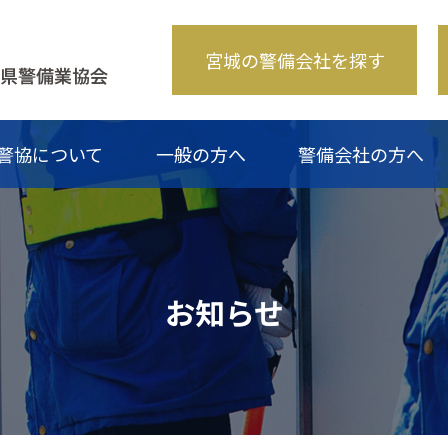
宮城の警備会社を探す
警協について
一般の方へ
警備会社の方へ
み
のご案内
なるには？
一覧
青年部について
講習・検定
警備業災害緊急支援隊について
警備の仕事Q&A
斡旋商品一覧
入会のご案内
お問い合わせ
警備料金適正化等
加盟業者一覧
お問い合わ
研修会受講証交付
お知らせ