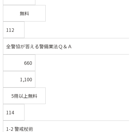
無料
112
全警協が答える警備業法Ｑ＆Ａ
660
1,100
5冊以上無料
114
1-2 警戒杖術