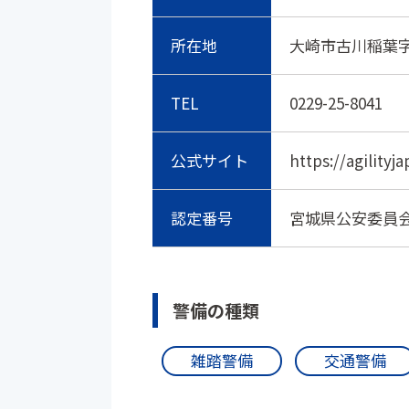
所在地
大崎市古川稲葉字
TEL
0229-25-8041
公式サイト
https://agilityja
認定番号
宮城県公安委員会 
警備の種類
雑踏警備
交通警備