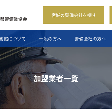
宮城の警備会社を探す
警協について
一般の方へ
警備会社の方へ
み
のご案内
なるには？
一覧
青年部について
講習・検定
警備業災害緊急支援隊について
警備の仕事Q&A
斡旋商品一覧
入会のご案内
お問い合わせ
警備料金適正化等
加盟業者一覧
お問い合わ
研修会受講証交付
加盟業者一覧