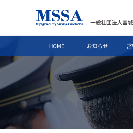
HOME
お知らせ
宮
宮警協とは
警備について知ろう
警備員の教育と資格
警備の仕事について
協会の活動・取組
護身教室
警備員に
年間行事